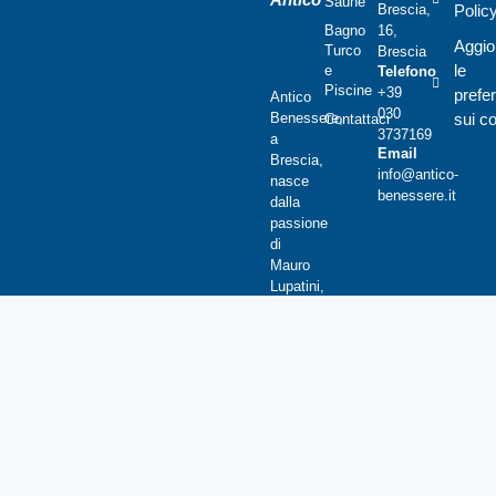
Saune
Brescia,
Polic
Bagno
16,
Aggio
Turco
Brescia
le
e
Telefono
Piscine
+39
prefe
Antico
030
Benessere,
sui c
Contattaci
3737169
a
Email
Brescia,
info@antico-
nasce
benessere.it
dalla
passione
di
Mauro
Lupatini,
che
dopo
anni
di
esperienza
nel
settore
dei
serramenti,