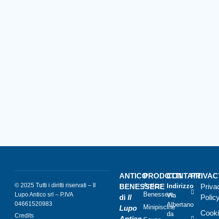
ANTICO
PRODOTTI
CONTATTI
PRIVAC
© 2025 Tutti i diritti riservati – Il
Antico
BENESSERE
Indirizzo
Priva
Benessere
Lupo Antico srl – P.IVA
Via
di
Il
Polic
04661520983
Albertano
Minipiscine
Lupo
Cooki
da
Credits
Antico